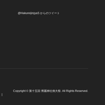
@HakureijinjyaS からのツイート
Copyright
©
第十五回 博麗神社例大祭
. All Rights Reserved.
覧