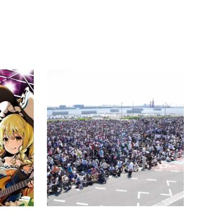
博麗神社うた祭
例大
１１月１７日、１８日に博麗神社社務所が
博麗神
主催する、東方Projectの音楽イベント、
扱った
「博麗神社うた祭in東京」が開催されます。
開催し
■開催情報内容 ： 東方Projec…
Proj
続きを読む