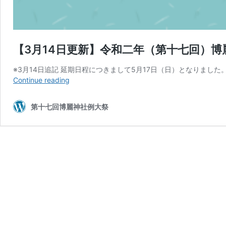
【3月14日更新】令和二年（第十七回）
※3月14日追記 延期日程につきまして5月17日（日）となりました。 各種詳
【3
Continue reading
月
14
第十七回博麗神社例大祭
日
更
新】
令
和
二
年
（第
十
七
回）