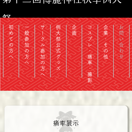
祭
初めての方へ
一般参加の方へ
サークル参加の方へ
例大祭公式グッズ
企画
コスプレ・痛車・撮影
企業・その他
お問い合わせ
痛車展示