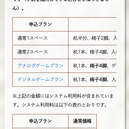
ん）。
申込プラン
通常1スペース
机半分、
椅子2脚
、入場証
通常2スペース
机1本、
椅子4脚
、入場証4
アナログゲームプラン
机1本、
椅子4脚
、ゲーム用
デジタルゲームプラン
机1本、
椅子4脚
、入場証4
※上記の金額にはシステム利用料が含まれていま
す。システム利用料は以下の表のとおりです。
申込プラン
通常価格