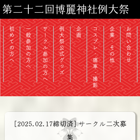
第二十二回博麗神社例大祭
初めての方へ
一般参加の方へ
サークル参加の方へ
例大祭公式グッズ
企画
コスプレ・痛車・撮影
企業・その他
お問い合わせ
[2025.02.17締切済] サークル二次募
集