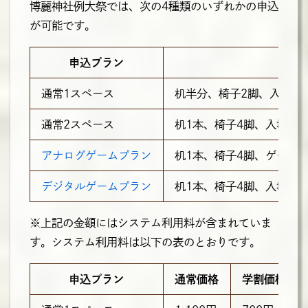
博麗神社例大祭では、次の4種類のいずれかの申込
が可能です。
申込プラン
通常1スペース
机半分、
椅子2脚
、入場証
通常2スペース
机1本、
椅子4脚
、入場証4
アナログゲームプラン
机1本、
椅子4脚
、ゲーム用
デジタルゲームプラン
机1本、
椅子4脚
、入場証4
※上記の金額にはシステム利用料が含まれていま
す。システム利用料は以下の表のとおりです。
申込プラン
通常価格
学割価格