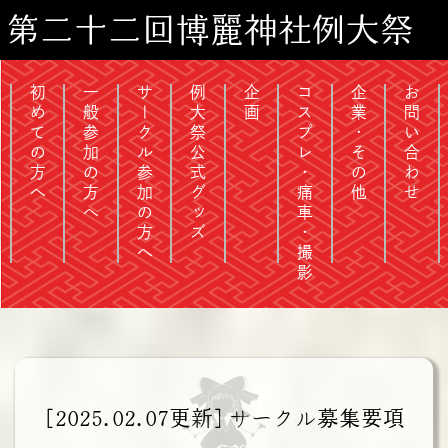
第二十二回博麗神社例大祭
初めての方へ
一般参加の方へ
サークル参加の方へ
例大祭公式グッズ
企画
コスプレ・痛車・撮影
企業・その他
お問い合わせ
[2025.02.07更新] サークル募集要項