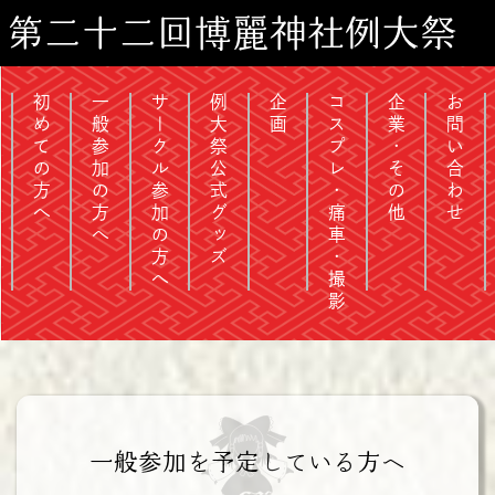
第二十二回博麗神社例大祭
初めての方へ
一般参加の方へ
サークル参加の方へ
例大祭公式グッズ
企画
コスプレ・痛車・撮影
企業・その他
お問い合わせ
一般参加を予定している方へ