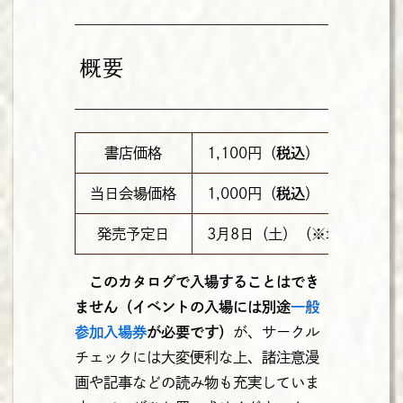
概要
書店価格
1,100円（
税込
）
当日会場価格
1,000円（
税込
）
発売予定日
3月8日（土）（※地域により
このカタログで入場することはでき
ません（イベントの入場には別途
一般
参加入場券
が必要です）
が、サークル
チェックには大変便利な上、諸注意漫
画や記事などの読み物も充実していま