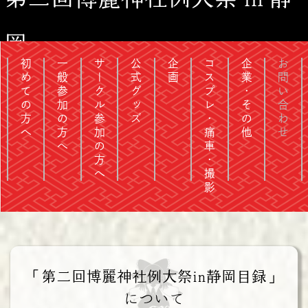
岡
初めての方へ
一般参加の方へ
サークル参加の方へ
公式グッズ
企画
コスプレ・痛車・撮影
企業・その他
お問い合わせ
「第二回博麗神社例大祭in静岡目録」
について