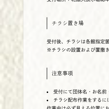
チラシ置き場
受付後、チラシは各館指定
※チラシの設置および置撒
注意事項
受付にて団体名・お名前
チラシ配布作業をするに
作業中は必ず見える位置に