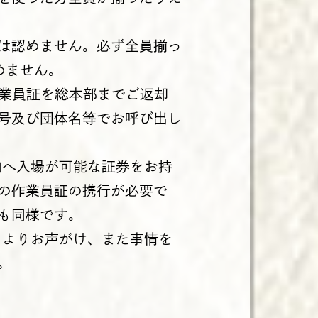
は認めません。必ず全員揃っ
めません。
作業員証を総本部までご返却
号及び団体名等でお呼び出し
内へ入場が可能な証券をお持
の作業員証の携行が必要で
フよりお声がけ、また事情を
。