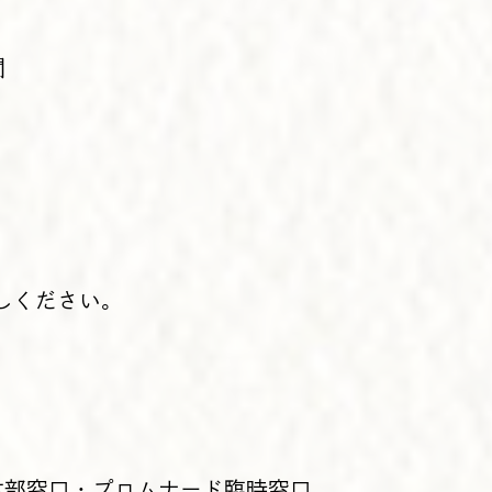
間
戻しください。
本部窓口・プロムナード臨時窓口