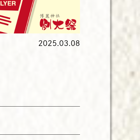
2025.03.08