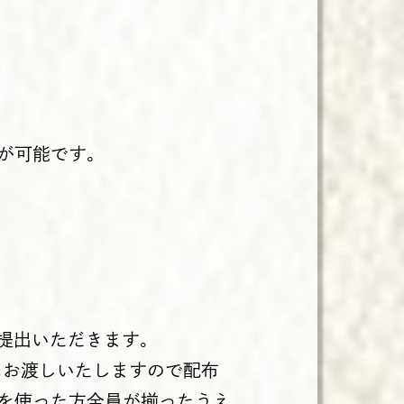
が可能です。
提出いただきます。
にお渡しいたしますので配布
を使った方全員が揃ったうえ