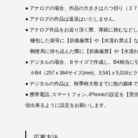
● アナログの場合、作品の大きさは八つ切り（２７
● アナログの作品は返送はいたしません。
● アナログ作品をお送り頂く際、厚紙に挟むなど
梱包した袋等に【折曲厳禁】や【水濡れ禁止】な
郵便局に持ち込んだ際に【折曲厳禁】や【水濡れ
● デジタルの場合、Ｂサイズで作成し、B4相当
※B4（257 x 364サイズ(mm)、3,541 x 5,016ピク
● デジタルの作品は、秋季例大祭までに他の媒体
● 携帯電話､スマートフォン､iPhoneの設定を【受
信出来るように設定をお願いします。
応募方法