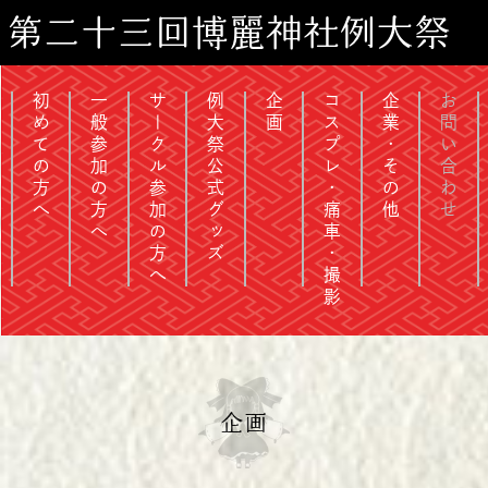
第二十三回博麗神社例大祭
初めての方へ
一般参加の方へ
サークル参加の方へ
例大祭公式グッズ
企画
コスプレ・痛車・撮影
企業・その他
お問い合わせ
企画