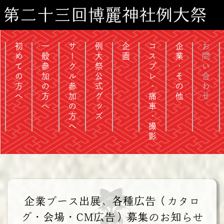
第二十三回博麗神社例大祭
初めての方へ
一般参加の方へ
サークル参加の方へ
例大祭公式グッズ
企画
コスプレ・痛車・撮影
企業・その他
お問い合わせ
企業ブース出展、各種広告（カタロ
グ・会場・CM広告）募集のお知らせ