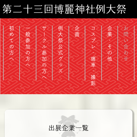
第二十三回博麗神社例大祭
初めての方へ
一般参加の方へ
サークル参加の方へ
例大祭公式グッズ
企画
コスプレ・痛車・撮影
企業・その他
お問い合わせ
出展企業一覧