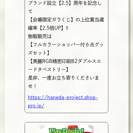
ブランド設立【2.5】周年を記念し
て
【会場限定ガラくじ】の上位賞当選
確率【2.5倍UP】‼
物販販売は
【フルカラーショッパー付６点グッ
ズセット】
【美麗RGB精密印刷B2ダブルスエ
ードタペストリー】
是非、一度お立ち寄りくださいま
せ！
https://haneda-project.shop-
pro.jp/