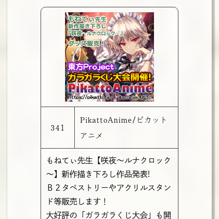
PikattoAnime/ピカット
341
アニメ
もねてぃ先生【咲夜～ルナクロック
～】新作描き下ろし作品発表!
Ｂ２タペストリーやアクリルスタン
ド等販売します！
大好評の「ガラガラくじ大会」も開