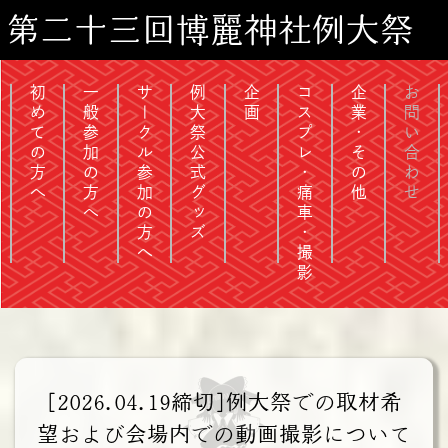
第二十三回博麗神社例大祭
初めての方へ
一般参加の方へ
サークル参加の方へ
例大祭公式グッズ
企画
コスプレ・痛車・撮影
企業・その他
お問い合わせ
[2026.04.19締切]例大祭での取材希
望および会場内での動画撮影について