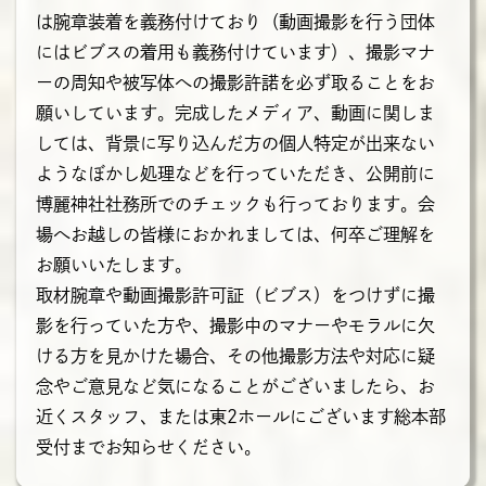
は腕章装着を義務付けており（動画撮影を行う団体
にはビブスの着用も義務付けています）、撮影マナ
ーの周知や被写体への撮影許諾を必ず取ることをお
願いしています。完成したメディア、動画に関しま
しては、背景に写り込んだ方の個人特定が出来ない
ようなぼかし処理などを行っていただき、公開前に
博麗神社社務所でのチェックも行っております。会
場へお越しの皆様におかれましては、何卒ご理解を
お願いいたします。
取材腕章や動画撮影許可証（ビブス）をつけずに撮
影を行っていた方や、撮影中のマナーやモラルに欠
ける方を見かけた場合、その他撮影方法や対応に疑
念やご意見など気になることがございましたら、お
近くスタッフ、または東2ホールにございます総本部