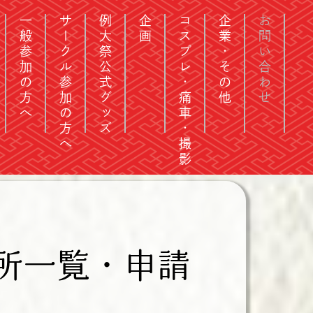
一般参加の方へ
サークル参加の方へ
例大祭公式グッズ
企画
コスプレ・痛車・撮影
企業・その他
お問い合わせ
印刷所一覧・申請