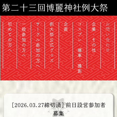
第二十三回博麗神社例大祭
初めての方へ
一般参加の方へ
サークル参加の方へ
例大祭公式グッズ
企画
コスプレ・痛車・撮影
企業・その他
お問い合わせ
[2026.03.27締切済] 前日設営参加者
募集