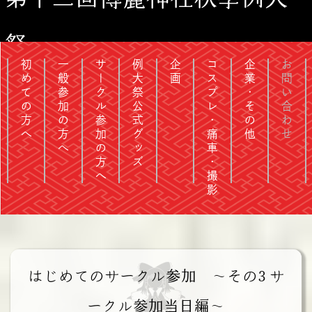
祭
初めての方へ
一般参加の方へ
サークル参加の方へ
例大祭公式グッズ
企画
コスプレ・痛車・撮影
企業・その他
お問い合わせ
はじめてのサークル参加 ～その3 サ
ークル参加当日編～