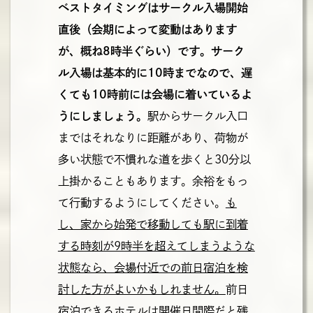
ベストタイミングはサークル入場開始
直後（会期によって変動はあります
が、概ね8時半ぐらい）です。サーク
ル入場は基本的に10時までなので、遅
くても10時前には会場に着いているよ
うにしましょう。
駅からサークル入口
まではそれなりに距離があり、荷物が
多い状態で不慣れな道を歩くと30分以
上掛かることもあります。余裕をもっ
て行動するようにしてください。
も
し、家から始発で移動しても駅に到着
する時刻が9時半を超えてしまうような
状態なら、会場付近での前日宿泊を検
討した方がよいかもしれません。
前日
宿泊できるホテルは開催日間際だと残